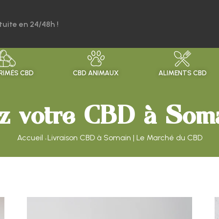
tuite en 24/48h !
IMÉS CBD
CBD ANIMAUX
ALIMENTS CBD
z votre CBD à Soma
HUILES CBD À SPECTRE COMPLET
GÉLULE CBD
CBD POUR CHATS
BONBONS AU CBD
CRÈME CBD
HUILES CBD À SPECTRE LARGE
CBD SOLUBLE
CBD POUR CHIENS
THÉ AU CBD
COFFRET CBD ET CHANVRE
Accueil
Livraison CBD à Somain | Le Marché du CBD
›
CBD POUR CHEVAUX
SUCETTES CBD