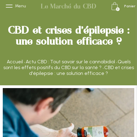
Menu
Panier
0
CBD et crises d'épilepsie :
une solution efficace ?
Accueil
Actu CBD : Tout savoir sur le cannabidiol
Quels
›
›
sont les effets positifs du CBD sur la santé ?
CBD et crises
›
d'épilepsie : une solution efficace ?