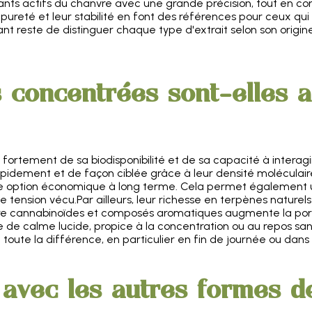
nts actifs du chanvre avec une grande précision, tout en c
Leur pureté et leur stabilité en font des références pour ceux qu
tant reste de distinguer chaque type d'extrait selon son orig
 concentrées sont-elles a
 fortement de sa biodisponibilité et de sa capacité à inter
rapidement et de façon ciblée grâce à leur densité moléculair
ne option économique à long terme. Cela permet également un
 tension vécu.Par ailleurs, leur richesse en terpènes naturels
re cannabinoïdes et composés aromatiques augmente la porté
 de calme lucide, propice à la concentration ou au repos sans
 toute la différence, en particulier en fin de journée ou dan
 avec les autres formes 