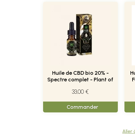
Huile de CBD bio 20% -
H
Spectre complet - Plant of
F
Life
33,00 €
Commander
Aller