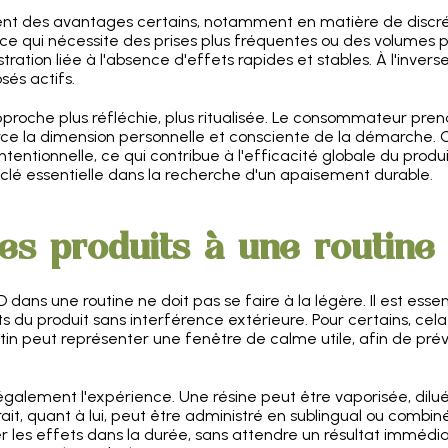
tent des avantages certains, notamment en matière de discrét
e qui nécessite des prises plus fréquentes ou des volumes pl
ration liée à l'absence d'effets rapides et stables. À l'invers
és actifs.
che plus réfléchie, plus ritualisée. Le consommateur prend 
rce la dimension personnelle et consciente de la démarche. 
intentionnelle, ce qui contribue à l'efficacité globale du prod
clé essentielle dans la recherche d'un apaisement durable.
s produits à une routine 
D dans une routine ne doit pas se faire à la légère. Il est ess
ets du produit sans interférence extérieure. Pour certains, cela
atin peut représenter une fenêtre de calme utile, afin de préve
lement l'expérience. Une résine peut être vaporisée, diluée
it, quant à lui, peut être administré en sublingual ou combiné 
r les effets dans la durée, sans attendre un résultat imméd